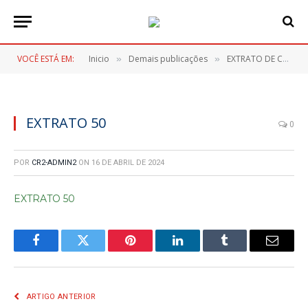
VOCÊ ESTÁ EM:
Inicio
Demais publicações
EXTRATO DE CONTRATO Nº 050/2024
»
»
EXTRATO 50
0
POR
CR2-ADMIN2
ON
16 DE ABRIL DE 2024
EXTRATO 50
Facebook
Twitter
Pinterest
LinkedIn
Tumblr
E-
mail
ARTIGO ANTERIOR