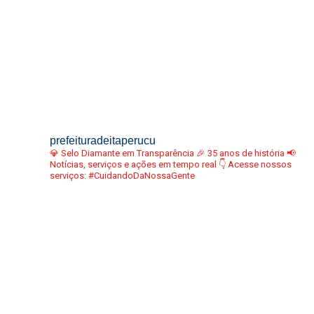
prefeituradeitaperucu
💎 Selo Diamante em Transparência
🎉 35 anos de história
📢
Notícias, serviços e ações em tempo real
👇 Acesse nossos
serviços:
#CuidandoDaNossaGente