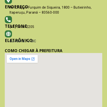
ENDEREÇO
Av. Crispim Furquim de Siqueira, 1800 – Butieirinho,
Itaperuçu, Paraná – 83560-000
TELEFONE
(41) 3603-2205
ELETRÔNICO
Ouvidoria
/
e-SIC
COMO CHEGAR À PREFEITURA