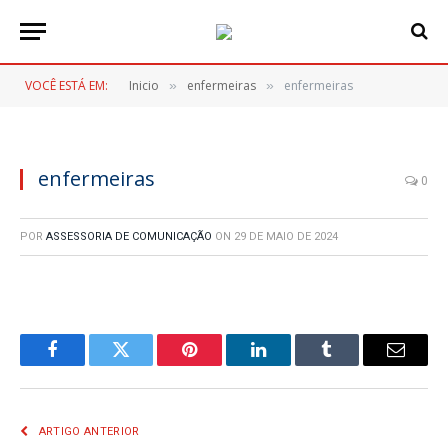
VOCÊ ESTÁ EM:
Inicio
enfermeiras
enfermeiras
»
»
enfermeiras
0
POR
ASSESSORIA DE COMUNICAÇÃO
ON
29 DE MAIO DE 2024
Facebook
Twitter
Pinterest
LinkedIn
Tumblr
E-
mail
ARTIGO ANTERIOR