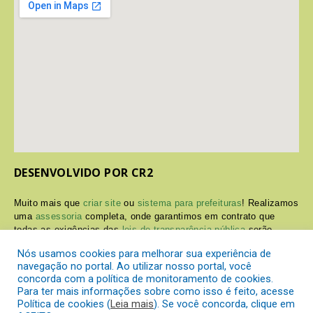
DESENVOLVIDO POR CR2
Muito mais que
criar site
ou
sistema para prefeituras
! Realizamos
uma
assessoria
completa, onde garantimos em contrato que
todas as exigências das
leis de transparência pública
serão
atendidas.
Nós usamos cookies para melhorar sua experiência de
navegação no portal. Ao utilizar nosso portal, você
Conheça o
PNTP
e o
Radar da Transparência Pública
concorda com a política de monitoramento de cookies.
Para ter mais informações sobre como isso é feito, acesse
Política de cookies (
Leia mais
). Se você concorda, clique em