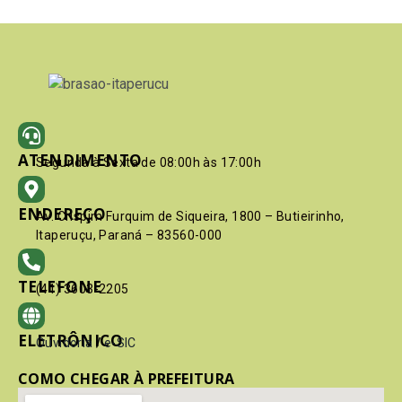
ATENDIMENTO
Segunda à Sexta de 08:00h às 17:00h
ENDEREÇO
Av. Crispim Furquim de Siqueira, 1800 – Butieirinho,
Itaperuçu, Paraná – 83560-000
TELEFONE
(41) 3603-2205
ELETRÔNICO
Ouvidoria
/
e-SIC
COMO CHEGAR À PREFEITURA