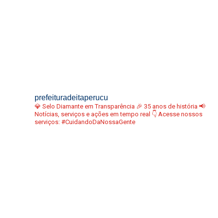
prefeituradeitaperucu
💎 Selo Diamante em Transparência
🎉 35 anos de história
📢
Notícias, serviços e ações em tempo real
👇 Acesse nossos
serviços:
#CuidandoDaNossaGente