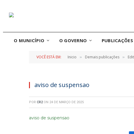
O MUNICÍPIO
O GOVERNO
PUBLICAÇÕES 
VOCÊ ESTÁ EM:
Inicio
Demais publicações
Edi
»
»
aviso de suspensao
POR
CR2
ON
24 DE MARÇO DE 2025
aviso de suspensao