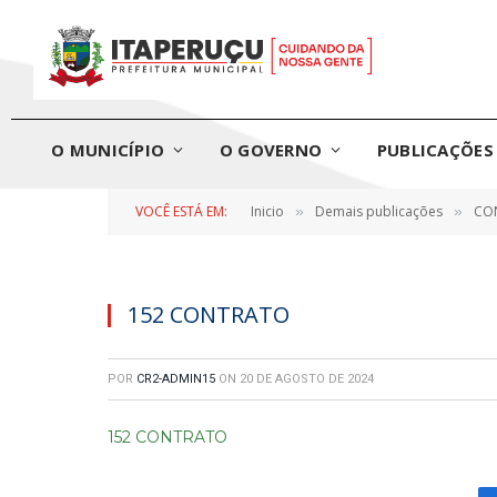
O MUNICÍPIO
O GOVERNO
PUBLICAÇÕES 
VOCÊ ESTÁ EM:
Inicio
Demais publicações
CON
»
»
152 CONTRATO
POR
CR2-ADMIN15
ON
20 DE AGOSTO DE 2024
152 CONTRATO