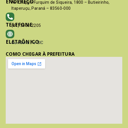
ENDEREÇO
Av. Crispim Furquim de Siqueira, 1800 – Butieirinho,
Itaperuçu, Paraná – 83560-000
TELEFONE
(41) 3603-2205
ELETRÔNICO
Ouvidoria
/
e-SIC
COMO CHEGAR À PREFEITURA