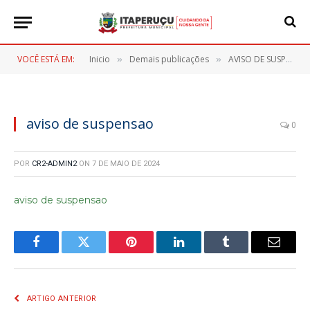
VOCÊ ESTÁ EM:
Inicio
Demais publicações
AVISO DE SUSPENSÃO PREGÃO ELETRONICO Nº 37/2024
»
»
aviso de suspensao
0
POR
CR2-ADMIN2
ON
7 DE MAIO DE 2024
aviso de suspensao
Facebook
Twitter
Pinterest
LinkedIn
Tumblr
E-
mail
ARTIGO ANTERIOR