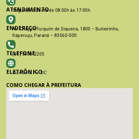
ATENDIMENTO
Segunda à Sexta de 08:00h às 17:00h
ENDEREÇO
Av. Crispim Furquim de Siqueira, 1800 – Butieirinho,
Itaperuçu, Paraná – 83560-000
TELEFONE
(41) 3603-2205
ELETRÔNICO
Ouvidoria
/
e-SIC
COMO CHEGAR À PREFEITURA