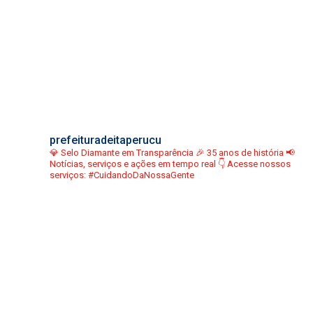
prefeituradeitaperucu
💎 Selo Diamante em Transparência
🎉 35 anos de história
📢
Notícias, serviços e ações em tempo real
👇 Acesse nossos
serviços:
#CuidandoDaNossaGente