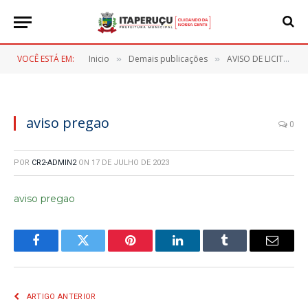
VOCÊ ESTÁ EM:
Inicio
Demais publicações
AVISO DE LICITAÇÃO PREGÃO ELETRONICO Nº 55/2023
»
»
aviso pregao
0
POR
CR2-ADMIN2
ON
17 DE JULHO DE 2023
aviso pregao
Facebook
Twitter
Pinterest
LinkedIn
Tumblr
E-
mail
ARTIGO ANTERIOR