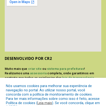
DESENVOLVIDO POR CR2
Muito mais que
criar site
ou
sistema para prefeituras
!
Realizamos uma
assessoria
completa, onde garantimos em
contrato que todas as exigências das
leis de transparência
pública
serão atendidas.
Nós usamos cookies para melhorar sua experiência de
navegação no portal. Ao utilizar nosso portal, você
Conheça o
PNTP
e o
Radar da Transparência Pública
concorda com a política de monitoramento de cookies.
Para ter mais informações sobre como isso é feito, acesse
Política de cookies (
Leia mais
). Se você concorda, clique em