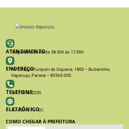
ATENDIMENTO
Segunda à Sexta de 08:00h às 17:00h
ENDEREÇO
Av. Crispim Furquim de Siqueira, 1800 – Butieirinho,
Itaperuçu, Paraná – 83560-000
TELEFONE
(41) 3603-2205
ELETRÔNICO
Ouvidoria
/
e-SIC
COMO CHEGAR À PREFEITURA