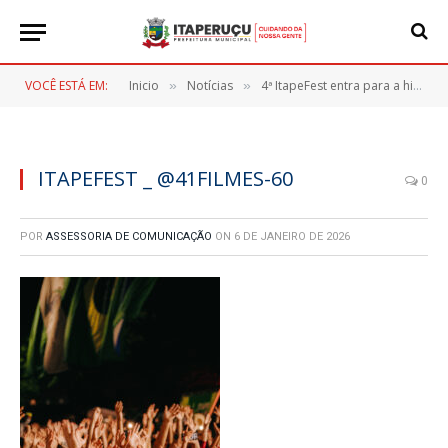
VOCÊ ESTÁ EM:
Inicio
Notícias
4ª ItapeFest entra para a história como a maior celebração dos 35 anos de Itaperuçu
»
»
ITAPEFEST _ @41FILMES-60
0
POR
ASSESSORIA DE COMUNICAÇÃO
ON
6 DE JANEIRO DE 2026