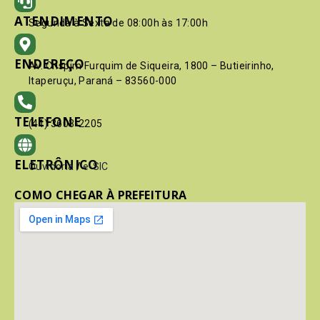
ATENDIMENTO
Segunda à Sexta de 08:00h às 17:00h
ENDEREÇO
Av. Crispim Furquim de Siqueira, 1800 – Butieirinho,
Itaperuçu, Paraná – 83560-000
TELEFONE
(41) 3603-2205
ELETRÔNICO
Ouvidoria
/
e-SIC
COMO CHEGAR À PREFEITURA