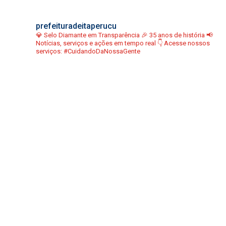
prefeituradeitaperucu
💎 Selo Diamante em Transparência
🎉 35 anos de história
📢
Notícias, serviços e ações em tempo real
👇 Acesse nossos
serviços:
#CuidandoDaNossaGente